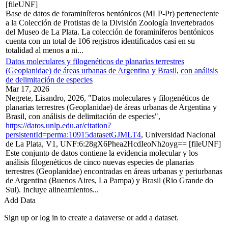
[fileUNF]
Base de datos de foraminíferos bentónicos (MLP-Pr) perteneciente
a la Colección de Protistas de la División Zoología Invertebrados
del Museo de La Plata. La colección de foraminíferos bentónicos
cuenta con un total de 106 registros identificados casi en su
totalidad al menos a ni...
Datos moleculares y filogenéticos de planarias terrestres
(Geoplanidae) de áreas urbanas de Argentina y Brasil, con análisis
de delimitación de especies
Mar 17, 2026
Negrete, Lisandro, 2026, "Datos moleculares y filogenéticos de
planarias terrestres (Geoplanidae) de áreas urbanas de Argentina y
Brasil, con análisis de delimitación de especies",
https://datos.unlp.edu.ar/citation?
persistentId=perma:10915datasetGJMLT4
, Universidad Nacional
de La Plata, V1, UNF:6:28gX6Phea2HcdIeoNh2oyg== [fileUNF]
Este conjunto de datos contiene la evidencia molecular y los
análisis filogenéticos de cinco nuevas especies de planarias
terrestres (Geoplanidae) encontradas en áreas urbanas y periurbanas
de Argentina (Buenos Aires, La Pampa) y Brasil (Rio Grande do
Sul). Incluye alineamientos...
Add Data
Sign up or log in to create a dataverse or add a dataset.