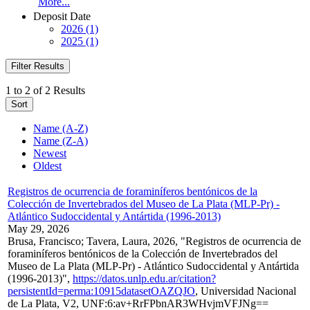
More...
Deposit Date
2026 (1)
2025 (1)
Filter Results
1 to 2 of 2 Results
Sort
Name (A-Z)
Name (Z-A)
Newest
Oldest
Registros de ocurrencia de foraminíferos bentónicos de la
Colección de Invertebrados del Museo de La Plata (MLP-Pr) -
Atlántico Sudoccidental y Antártida (1996-2013)
May 29, 2026
Brusa, Francisco; Tavera, Laura, 2026, "Registros de ocurrencia de
foraminíferos bentónicos de la Colección de Invertebrados del
Museo de La Plata (MLP-Pr) - Atlántico Sudoccidental y Antártida
(1996-2013)",
https://datos.unlp.edu.ar/citation?
persistentId=perma:10915datasetOAZQJO
, Universidad Nacional
de La Plata, V2, UNF:6:av+RrFPbnAR3WHvjmVFJNg==