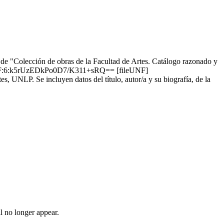
 de "Colección de obras de la Facultad de Artes. Catálogo razonado y
 UNF:6:k5rUzEDkPo0D7/K311+sRQ== [fileUNF]
es, UNLP. Se incluyen datos del título, autor/a y su biografía, de la
l no longer appear.