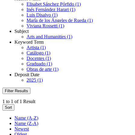
Elisabet Sánchez Pórfido (1)
Inés Fernández Harari (1)
Luis Disalvo (1)
María de los Ángeles de Rueda (1)
Viviana Rossetti (1)
Subject
Arts and Humanities (1)
Keyword Term
Artista (1)
Catálogo (1)
Docentes (1)
Graduado (1)
Obras de arte (1)
Deposit Date
2025 (1)
Filter Results
1 to 1 of 1 Result
Sort
Name (A-Z)
Name (Z-A)
Newest
Oldest